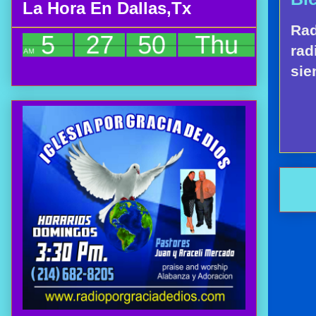
La Hora En Dallas,Tx
Rad
rad
sie